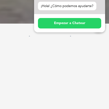
¡Hola! ¿Cómo podemos ayudarte?
Empezar a Chatear
Soluciones Integrales en 
Equipamiento para
Sistemas de Ventilación Industrial
Contamos con una gama de ventiladores centrífugos de
fabricación robusta para aplicaciones de uso industrial. Estos
utilizan la fuerza centrífuga para mover el aire a través de su
voluta en la dirección perpendicular al eje de rotación del
impulsor, siendo ampliamente utilizados en aplicaciones de
ventilación, transporte neumático, secado de productos,
climatización e industriales.
Nuestros ventiladores son customizados según la necesidad
del cliente para adaptarse a cada una de las exigencias en
particular, de esta manera suplen los requerimientos con